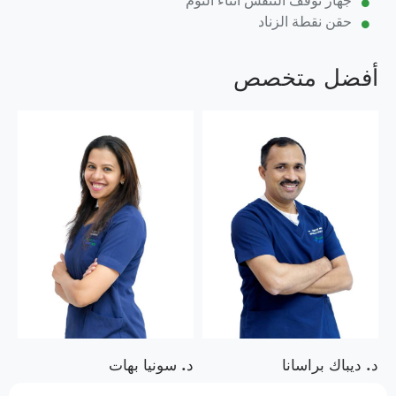
جهاز توقف التنفس أثناء النوم
حقن نقطة الزناد
أفضل متخصص
د. ديباك براسانا
د. سونيا بهات